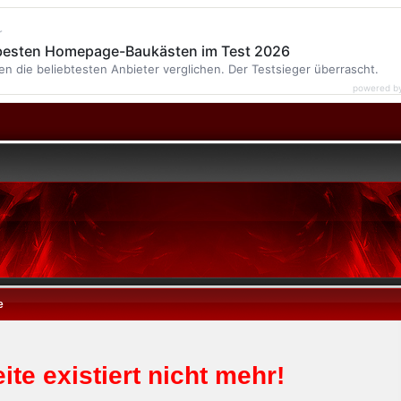
r
 besten Homepage-Baukästen im Test 2026
en die beliebtesten Anbieter verglichen. Der Testsieger überrascht.
powered b
e
ite existiert nicht mehr!